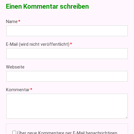
Einen Kommentar schreiben
Pflichtfeld
Name
*
Pflichtfeld
E-Mail (wird nicht veröffentlicht)
*
Webseite
Pflichtfeld
Kommentar
*
Über neue Kommentare per E-Mail benachrichtigen