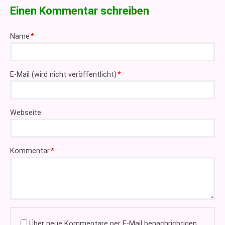
Einen Kommentar schreiben
Pflichtfeld
Name
*
Pflichtfeld
E-Mail (wird nicht veröffentlicht)
*
Webseite
Pflichtfeld
Kommentar
*
Über neue Kommentare per E-Mail benachrichtigen