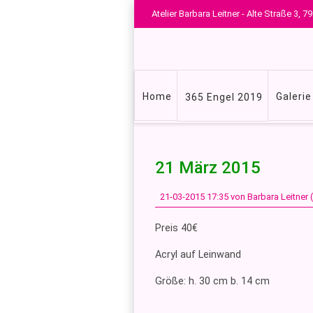
Atelier Barbara Leitner - Alte Straße 3,
Navigation
Home
Galerie
365 Engel 2019
überspringen
21 März 2015
21-03-2015 17:35
von Barbara Leitner
Preis 40€
Acryl auf Leinwand
Größe: h. 30 cm b. 14 cm