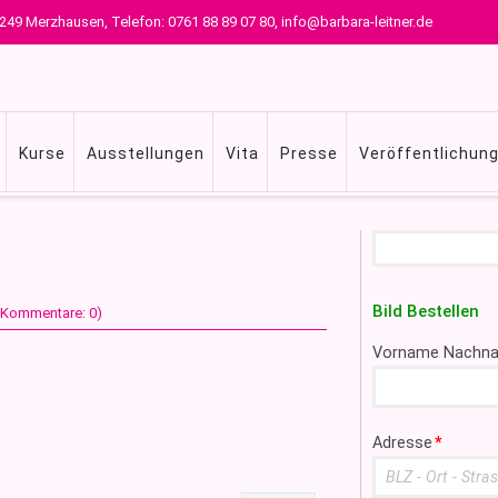
 79249 Merzhausen, Telefon: 0761 88 89 07 80, info@barbara-leitner.de
Kurse
Ausstellungen
Vita
Presse
Veröffentlichun
Suchbegriffe
Bild Bestellen
 (Kommentare: 0)
Pflichtfeld
Vorname Nachn
Pflichtfeld
Adresse
*