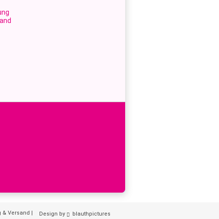
ung
sand
g & Versand
|
Design by
blauthpictures