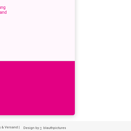
ung
sand
g & Versand
|
Design by
blauthpictures