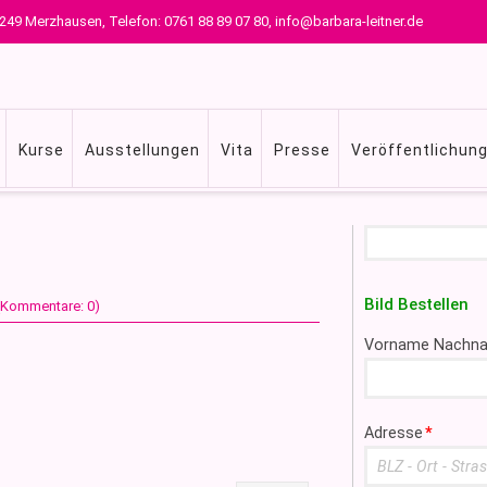
 79249 Merzhausen, Telefon: 0761 88 89 07 80, info@barbara-leitner.de
Kurse
Ausstellungen
Vita
Presse
Veröffentlichun
Suchbegriffe
Bild Bestellen
 (Kommentare: 0)
Pflichtfeld
Vorname Nachn
Pflichtfeld
Adresse
*