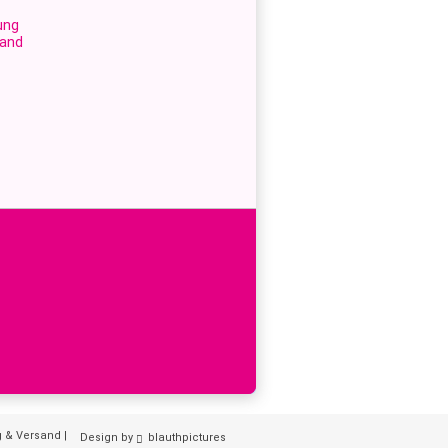
ung
sand
g & Versand
|
Design by
blauthpictures