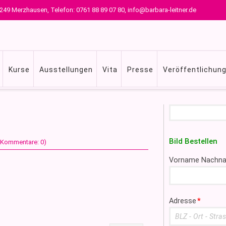
 79249 Merzhausen, Telefon: 0761 88 89 07 80, info@barbara-leitner.de
Kurse
Ausstellungen
Vita
Presse
Veröffentlichun
Suchbegriffe
Bild Bestellen
 (Kommentare: 0)
Pflichtfeld
Vorname Nachn
Pflichtfeld
Adresse
*